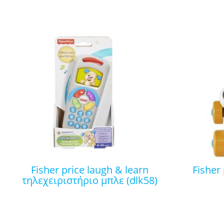
fisher price laugh & learn
fisher price στράτα ζέβρα
τηλεχειριστήριο μπλε (dlk58)