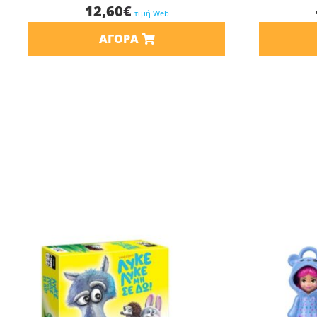
12,60
€
τιμή Web
ΑΓΟΡΆ