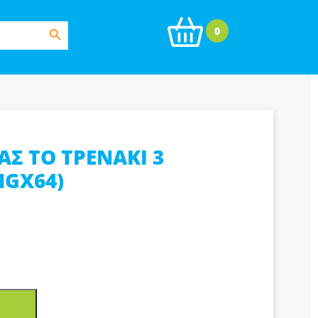
Search Button
0
Σ ΤΟ ΤΡΕΝΑΚΙ 3
HGX64)