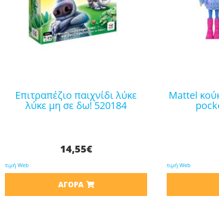
επιτραπέζιο παιχνίδι λύκε
mattel κούκλα φουτεράκι polly
λύκε μη σε δω! 520184
pocke
14,55
€
τιμή Web
τιμή Web
ΑΓΟΡΆ