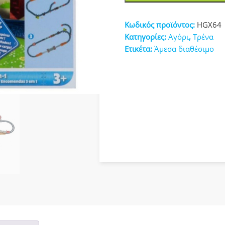
ΤΟ
κευές
ΤΡΕΝΑΚΙ
Κωδικός προϊόντος:
HGX64
3
Κατηγορίες:
Αγόρι
,
Τρένα
ΔΙΑΔΡΟΜΕΣ
Ετικέτα:
Άμεσα διαθέσιμο
(HGX64)
ποσότητα