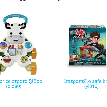
επιτραπεζιο safe breaker
(dld80)
(yl016)