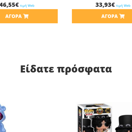
46,55
€
33,93
€
τιμή Web
τιμή Web
ΑΓΟΡΆ
ΑΓΟΡΆ
Είδατε πρόσφατα