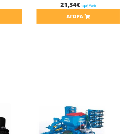
21,34
€
τιμή Web
ΑΓΟΡΆ