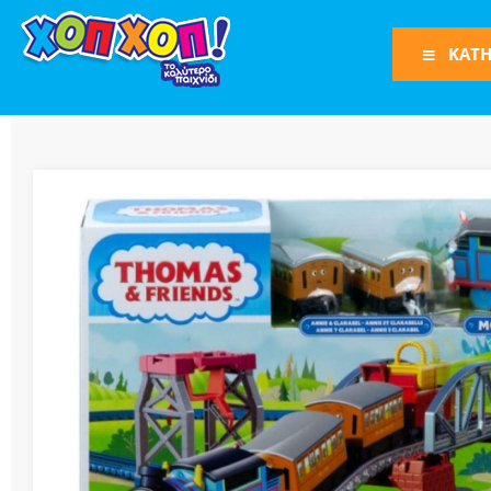
ΚΑΤΗ
Φιγούρες Δράση
Φιγούρες
Τρένα
Bruder
Οχήματα
Πίστες-Γκαράζ
Παιχνίδια Ρόλω
Play Set
Όπλα