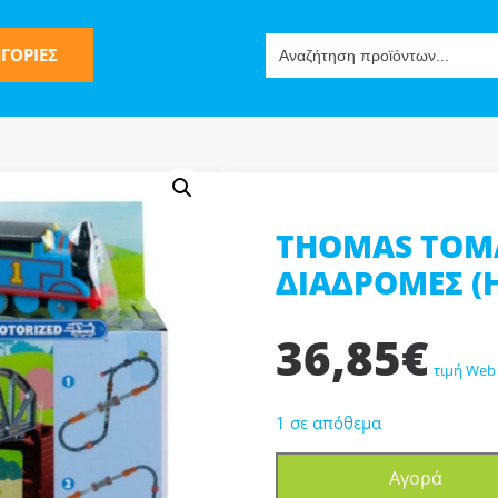
Search
ΓΟΡΙΕΣ
for:
THOMAS ΤΟΜΑ
ς
ΔΙΑΔΡΟΜΕΣ (
36,85
€
τιμή Web
1 σε απόθεμα
ν-Μίμησης
THOMAS
Αγορά
ΤΟΜΑΣ