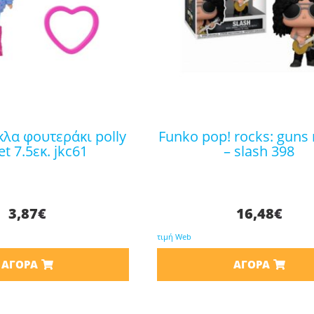
funko pop! rocks: guns n roses
t 7.5εκ. jkc61
– slash 398
3,87
€
16,48
€
τιμή Web
ΑΓΟΡΆ
ΑΓΟΡΆ