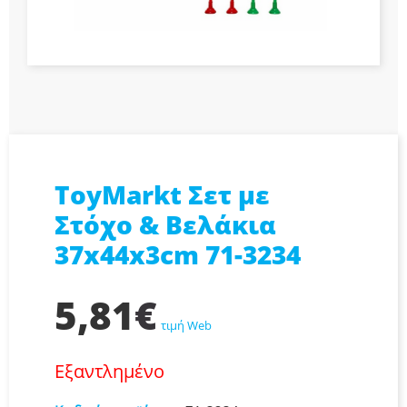
ToyMarkt Σετ με
Στόχο & Βελάκια
37x44x3cm 71-3234
5,81
€
τιμή Web
Εξαντλημένο