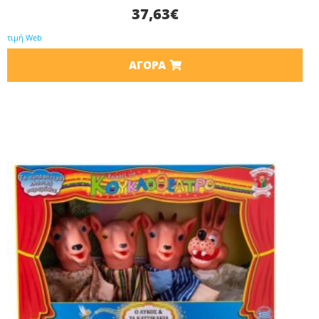
37,63
€
τιμή Web
ΑΓΟΡΆ