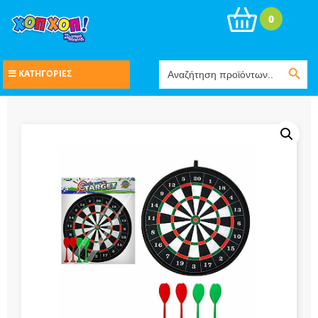
0
Search Button
Search
ΚΑΤΗΓΟΡΙΕΣ
for: