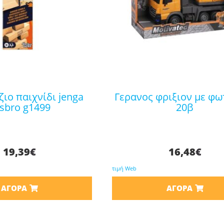
γερανος φριξιον με φωτα 687-
sbro g1499
20β
19,39
€
16,48
€
τιμή Web
ΑΓΟΡΆ
ΑΓΟΡΆ