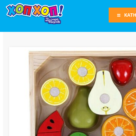
ΚΑΤΗ
Φιγούρες Δράση
Φιγούρες
Τρένα
Bruder
Οχήματα
Πίστες-Γκαράζ
Παιχνίδια Ρόλω
Play Set
Όπλα