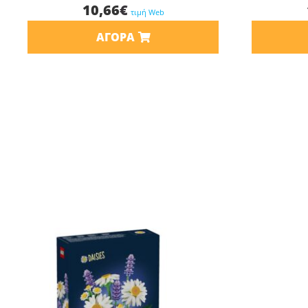
10,66
€
τιμή Web
ΑΓΟΡΆ