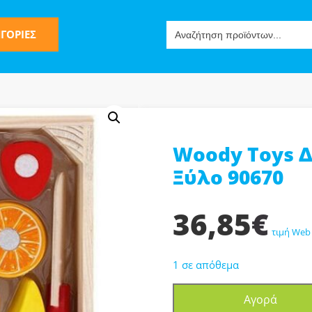
Search
ΓΟΡΙΕΣ
for:
Woody Toys 
ς
Ξύλο 90670
36,85
€
τιμή Web
1 σε απόθεμα
ν-Μίμησης
Woody
Αγορά
Toys