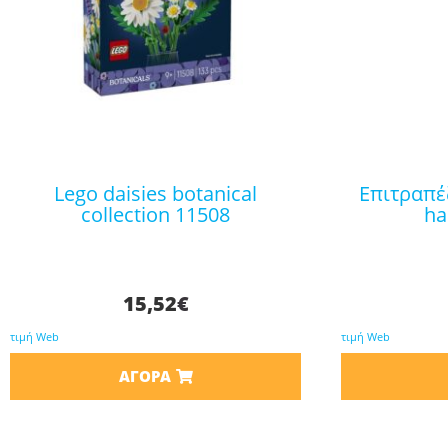
lego daisies botanical
επιτραπέζιο παιχνίδι jenga
collection 11508
ha
15,52
€
τιμή Web
τιμή Web
ΑΓΟΡΆ