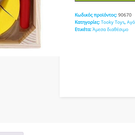
Δίσκος
κευές
Με
Κωδικός προϊόντος:
90670
Φρούτα
Κατηγορίες:
Tooky Toys
,
Αγό
από
Ετικέτα:
Άμεσα διαθέσιμο
Ξύλο
90670
ποσότητα