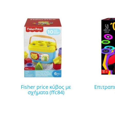
fisher price κύβος με
επιτραπέζιο όνομα-ζώα-φυτά
σχήματα (ffc84)