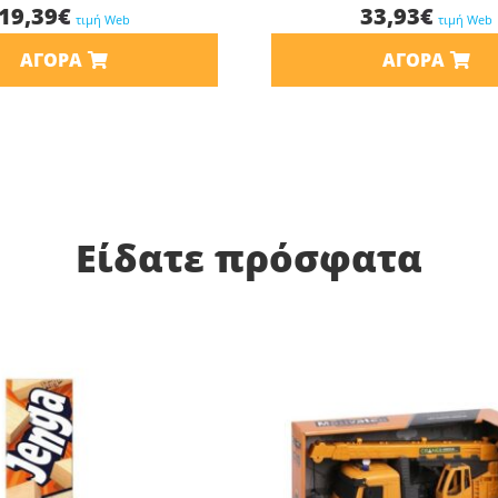
19,39
€
33,93
€
τιμή Web
τιμή Web
ΑΓΟΡΆ
ΑΓΟΡΆ
Είδατε πρόσφατα