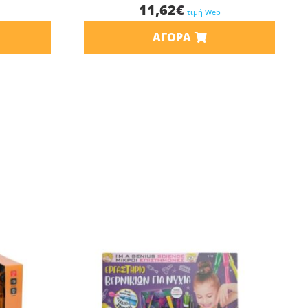
11,62
€
τιμή Web
ΑΓΟΡΆ